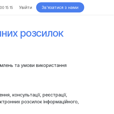
о нас
Довідка
Увійти
Контакти
Зв'язатися з нами
Акції
Демо
00 15 15
нних розсилок
омлень та умови використання
ння, консультації, реєстрації,
ктронних розсилок інформаційного,