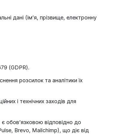
ьні дані (ім’я, прізвище, електронну
679 (GDPR).
снення розсилок та аналітики їх
ійних і технічних заходів для
а є обов’язковою відповідно до
se, Brevo, Mailchimp), що діє від