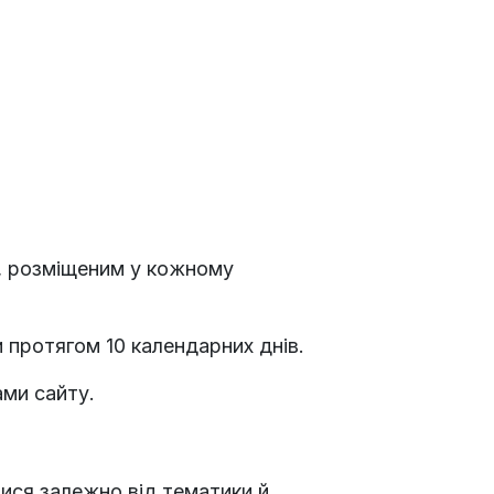
», розміщеним у кожному
и протягом 10 календарних днів.
ами сайту.
ися залежно від тематики й