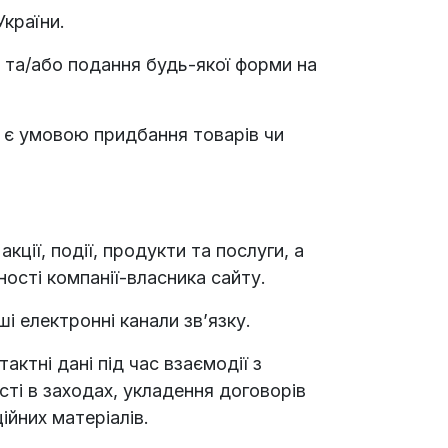
України.
 та/або подання будь-якої форми на
е є умовою придбання товарів чи
ції, події, продукти та послуги, а
ості компанії-власника сайту.
і електронні канали зв’язку.
ктні дані під час взаємодії з
ті в заходах, укладення договорів
ійних матеріалів.