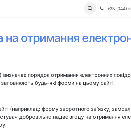
Інтеграції
Технічна підтримка
Прайс
ІТС
Пр
+38 (044) 5
а на отримання електро
») визначає порядок отримання електронних повід
і заповнюють будь-які форми на цьому сайті.
йті (наприклад: форму зворотного зв’язку, замовле
истувач добровільно надає згоду на отримання еле
ру.