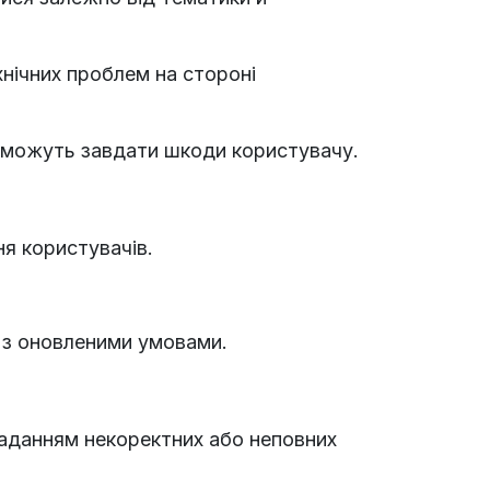
хнічних проблем на стороні
о можуть завдати шкоди користувачу.
ня користувачів.
 з оновленими умовами.
з наданням некоректних або неповних