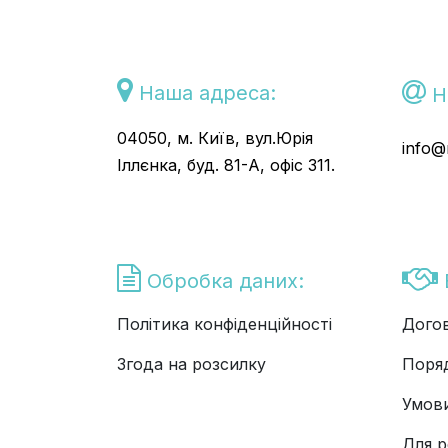
Наша адреса:
Н
04050, м. Київ, вул.Юрія
info@r
Іллєнка, буд. 81-А, офіс 311.
Обробка даних:
Політика конфіденційності
Догов
Згода на розсилку
Поря
Умов
Для р