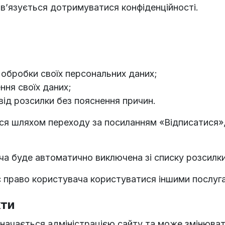
ов’язується дотримуватися конфіденційності.
обробки своїх персональних даних;
ння своїх даних;
від розсилки без пояснення причин.
ться шляхом переходу за посиланням «Відписатися
ача буде автоматично виключена зі списку розсилк
є право користувача користуватися іншими послуг
кти
значається адміністрацією сайту та може змінюват