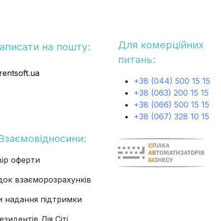
Для комерційних
аписати на пошту:
питань:
ents​oft.ua
+38 (044) 500 15 15
+38 (063) 200 15 15
+38 (066) 500 15 15
+38 (067) 328 10 15
Взаємовідносини:
ір оферти
док взаєморозрахунків
и надання підтримки
езидентів Дія Сіті