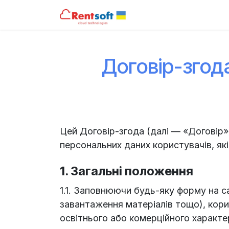
Skip to Content
Каталог
Послуги
Договір-згод
Цей Договір-згода (далі — «Договір
персональних даних користувачів, як
1. Загальні положення
1.1. Заповнюючи будь-яку форму на са
завантаження матеріалів тощо), кор
освітнього або комерційного характе