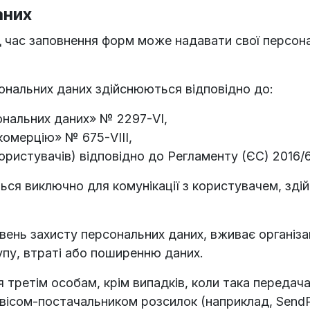
аних
 час заповнення форм може надавати свої персонал
сональних даних здійснюються відповідно до:
ональних даних» № 2297-VI,
комерцію» № 675-VIII,
користувачів) відповідно до Регламенту (ЄС) 2016/
ся виключно для комунікації з користувачем, здій
вень захисту персональних даних, вживає організац
упу, втраті або поширенню даних.
я третім особам, крім випадків, коли така передач
ісом-постачальником розсилок (наприклад, SendPul