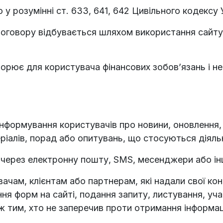
 у розумінні ст. 633, 641, 642 Цивільного кодексу 
Договору відбувається шляхом використання сайту
творює для користувача фінансових зобов’язань і н
нформування користувачів про новини, оновлення, ак
іалів, порад або опитувань, що стосуються діяльн
через електронну пошту, SMS, месенджери або інш
чам, клієнтам або партнерам, які надали свої конта
я форм на сайті, подання запиту, листування, учас
ж тим, хто не заперечив проти отримання інформац